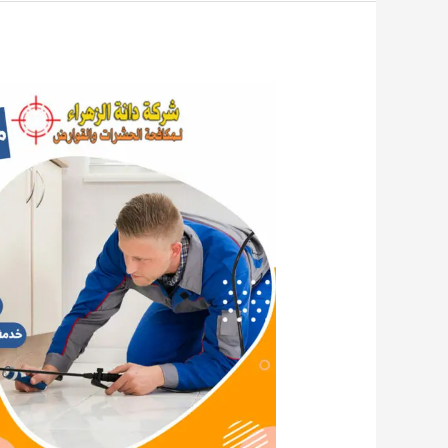
مكافحة
القوارض
مبارك
الكبير
65536683
الكويت