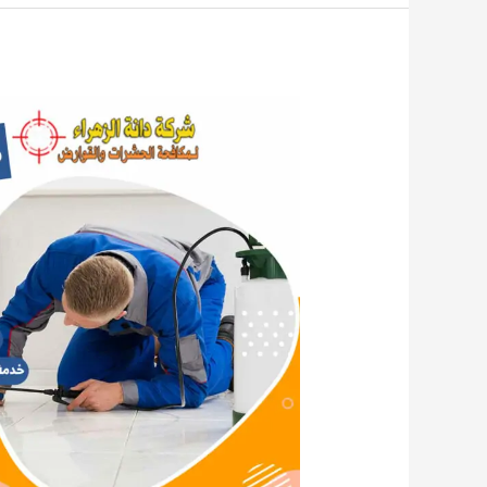
مكافحة
القوارض
الجهراء
65536683
الكويت