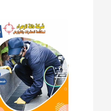
مكافحة
القوارض
المنقف
65536683
الكويت