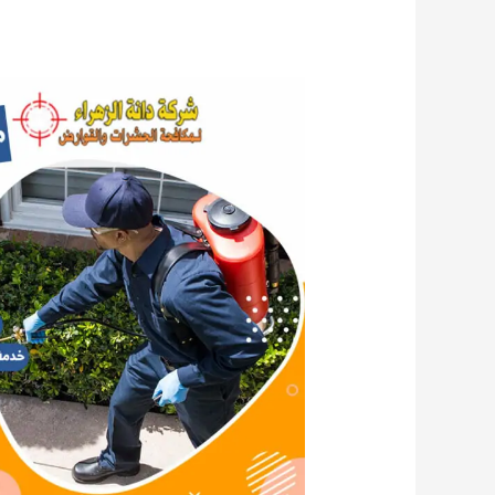
مكافحة
القوارض
المهبولة
65536683
الكويت