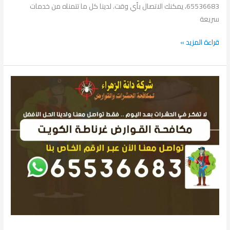
65536683، يمكنك الاتصال بأي وقت. لدينا كل ما تتمناه من خدمات
سريعة
قراءة المزيد »
مكافحة
حشرات
غرناطة