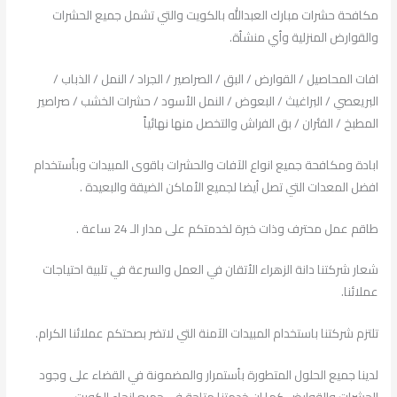
مكافحة حشرات مبارك العبدالله بالكويت والتي تشمل جميع الحشرات
والقوارض المنزلية وأي منشأة.
افات المحاصيل / القوارض / البق / الصراصير / الجراد / النمل / الذباب /
البريعصي / البراغيث / البعوض / النمل الأسود / حشرات الخشب / صراصير
المطبخ / الفئران / بق الفراش والتخصل منها نهائياً
ابادة ومكافحة جميع انواع الآفات والحشرات باقوى المبيدات وبأستخدام
افضل المعدات التي تصل أيضا لجميع الأماكن الضيقة والبعيدة .
طاقم عمل محترف وذات خبرة لخدمتكم على مدار الـ 24 ساعة .
شعار شركتنا دانة الزهراء الأتقان في العمل والسرعة في تلبية احتياجات
عملائنا.
تلتزم شركتنا باستخدام المبيدات الآمنة التي لاتضر بصحتكم عملائنا الكرام.
لدينا جميع الحلول المتطورة بأستمرار والمضمونة في القضاء على وجود