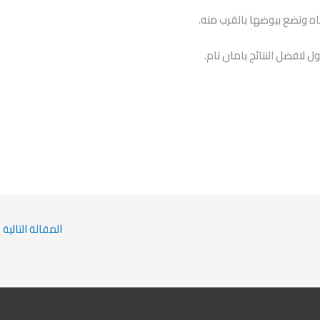
ه وتضع بيوضها بالقرب منه.
 لافضل النتائج بامان تام.
المقالة التالية
←