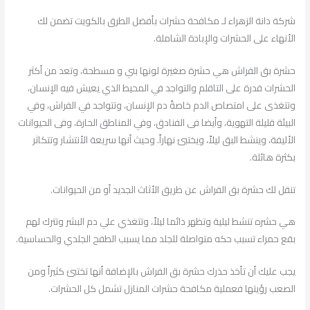
شركة دانة الزهراء لـ مكافحة حشرات بأفضل الطرق بالكويت تضمن لك
الأنهاء على الحشرات والإبادة الشاملة.
حشرة بق الفراش هي حشرة صغيرة لونها بني و مسطحة، وتعد من أكثر
الحشرات قدرة على التاقلم والتواجد في المحيط الذي يعيش فيه الإنسان،
وتتغذى على امتصاص الدم خاصةً دم الإنسان، وتتواجد في الفراش، وفي
البيئة قليلة التهوية، وأيضا فى الفنادق، وفي المناطق الحارة، وفى الحيوانات
الأليفة، وينشط البق ليلاً، ويختبئ نهاراً. وحيث أنها سريعة الأنتشار وتتكاثر
بكثرة هائلة.
تنقل لك حشرة بق الفراش عن طريق الأثاث الجديد أو من الحيوانات.
هي حشره تنشط ليلية وتظهر دائما ليلاً، وتتغذي علي دم البشر وتترك لهم
بقع حمراء تسبب حكه متواصلة للجلد مما يسبب الطفح الجلدي والحساسية.
يجب عليك أن تأخذ حذرك حشرة بق الفراش بالإضافة أنها تختبئ كثيراً ومن
الصعب رؤيتها فعملية مكافحة حشرات المنازل تشمل كل الحشرات.