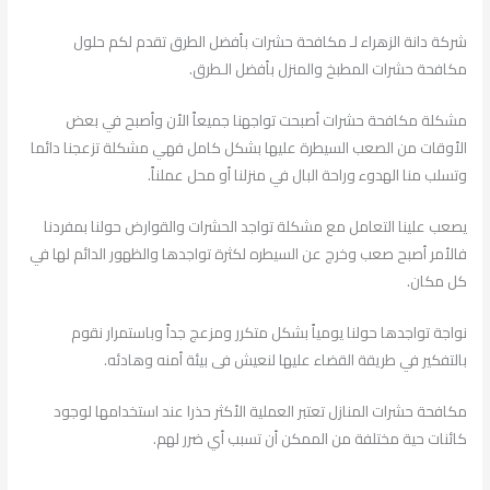
شركة دانة الزهراء لـ مكافحة حشرات بأفضل الطرق تقدم لكم حلول
مكافحة حشرات المطبخ والمنزل بأفضل الـطرق.
مشكلة مكافحة حشرات أصبحت تواجهنا جميعاً الأن وأصبح في بعض
الأوقات من الصعب السيطرة عليها بشكل كامل فهي مشكلة تزعجنا دائما
وتسلب منا الهدوء وراحة البال في منزلنا أو محل عملناً.
يصعب علينا التعامل مع مشكلة تواجد الحشرات والقوارض حولنا بمفردنا
فالأمر أصبح صعب وخرج عن السيطره لكثرة تواجدها والظهور الدائم لها في
كل مكان.
نواجة تواجدها حولنا يومياً بشكل متكرر ومزعج جداً وباستمرار نقوم
بالتفكير في طريقة القضاء عليها لنعيش فى بيئة أمنه وهادئه.
مكافحة حشرات المنازل تعتبر العملية الأكثر حذرا عند استخدامها لوجود
كائنات حية مختلفة من الممكن أن تسبب أي ضرر لهم.