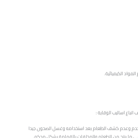
لمواد الكيميائية.
باع اساليب الوقاية :
تخدم وعدم كشف الطعام بعد استخدامه وغسل الصحون جيدا
مي ما ينتج من الطعام والمخلفات بالقمامة بشكل محكم.