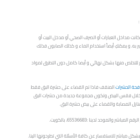
ت مداخل العبارات أو الصرف الصحي أو مدخل البيت أو
 به. و يمكنكِ أيضاً استخدام الماء و كذلك الصابون فذلك
للتخلص منها بشكل نهائي و أيضا كامل دون التطرق لمواد
حة الحشرات
المنقف فاذا تم القضاء على حشرة البق فقط
 خلال فقس البيض وتكون مجموعة جديدة من حشرات البق
نازل المصابة والقضاء على بيض حشرة البق.
 والموحد لدينا :65536683، بالكويت.
شكل مباشر للاستفسار عن كافة الأسئلة التي تطرحونها الينا.