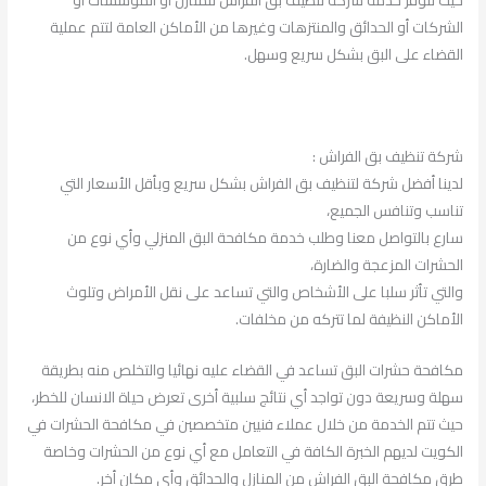
حيث تتوفر خدمة شركة تنظيف بق الفراش للمنازل أو المؤسسات أو
الشركات أو الحدائق والمنتزهات وغيرها من الأماكن العامة لتتم عملية
القضاء على البق بشكل سريع وسهل.
شركة تنظيف بق الفراش :
لدينا أفضل شركة لتنظيف بق الفراش بشكل سريع وبأقل الأسعار التي
تناسب وتنافس الجميع،
سارع بالتواصل معنا وطلب خدمة مكافحة البق المنزلي وأي نوع من
الحشرات المزعجة والضارة،
والتي تأثر سلبا على الأشخاص والتي تساعد على نقل الأمراض وتلوث
الأماكن النظيفة لما تتركه من مخلفات.
مكافحة حشرات البق تساعد في القضاء عليه نهائيا والتخلص منه بطريقة
سهلة وسريعة دون تواجد أي نتائج سلبية أخرى تعرض حياة الانسان للخطر،
حيث تتم الخدمة من خلال عملاء فنيين متخصصين في مكافحة الحشرات في
الكويت لديهم الخبرة الكافة في التعامل مع أي نوع من الحشرات وخاصة
طرق مكافحة البق الفراش من المنازل والحدائق وأي مكان أخر.