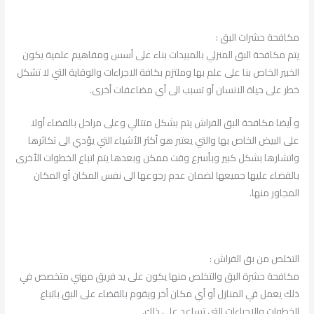
مكافحة حشرات البق :
يتم مكافحة البق المنزلي بالمبيدات بناء على أسس ومفاهيم علمية يكون
الخبير الخاص بنا على علم بها وملتزم بكافة الاجراءات والوقاية التي لا تشكل
خطر على حياة الانسان أو تسبب الى أي مضاعفات أخرى.
و أيضا مكافحة البق الفراش يتم بشكل متتالي وعلى مراحل بالقضاء أولا
على البيض الخاص بها والتي يعتبر هو أكثر الأشياء التي يؤدي الى تكاثرها
واتشارها بشكل كبير وبأسرع وقت ممكن وبعدها يتم اتباع الخطوات الأخرى
بالقضاء عليها جميعها لضمان عدم رجوعها الى نفس المكان أو المكان
المجاور منها.
التخلص من بق الفراش :
مكافحة حشرة البق والتخلص منها يكون على يد فريق مهني متخصص في
ذلك يعمل في المنازل أو أي مكان أخر ويقوم بالقضاء على البق باتباع
الخطوات والاجراءات التي تساعد على ذلك.