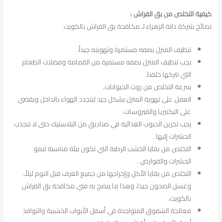
كيفية التخلص من بق الفراش :
نصائح شركة دانة الزهراء لـ مكافحة بق الفراش بالكويت
تنظيف المنزل بصفه مستمرة وتهويته جيداً.
يجب تنظيف المنزل بصفه مستمرة من القمامة وفضلات الطعام
التي نتركها خلفنا.
سرعة التخلص من روث الحيوانات.
العمل على تهوية المنزل بشكل جيد ليتجدد الهواء بالداخل ويقضي
على البكتيريا والفيروسات.
يجب تخزين الحبوب الغذائية في صناديق من البلاستيك حتى لا تنجذب
الحشرات إليها .
التخلص من بقايا الخشب الرطبة التي تكون بيئة مناسبة لنمو
الحشرات والقوارض .
التخلص من بقايا الأكل وإخراجها من جميع الغرف قبل النوم ليلاً،
وغسل الصحون جيدا، وهذا ما ينصح به فني مكافحة بق الفراش
بالكويت.
معالجة الشقوق المتواجدة في أسفل الأبواب الخشبية والنوافذ