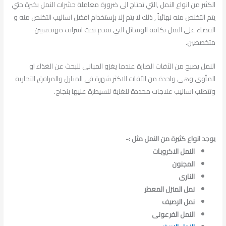
الكثير من انواع النمل ,التي تحتاج الى ضرورة معاملة حشرات النمل بخبرة حتي
يتم التخلص منه نهائياً , ذلك لا يتم إلا بإستخدام افضل اساليب التخلص منه و
القضاء على النمل بكافة الوسائل التي تقدم تحت اشراف مهندسيين
متخصصين.
النمل يصبح من الآفات الضارة عندما يغزو المبانى للبحث عن الغذاء او
المأوى وهي واحدة من الآفات الاكثر شهرة فى المنازل والمرافق التجارية
وتتطلب اساليب علاجات محددة للغاية للسيطرة عليها بنجاح.
يوجد انواع كثيرة من النمل مثل :-
النمل الاكروبات
المجنون
النارى
نمل المنزل المعطر
نمل الرصيف
النمل الفرعونى