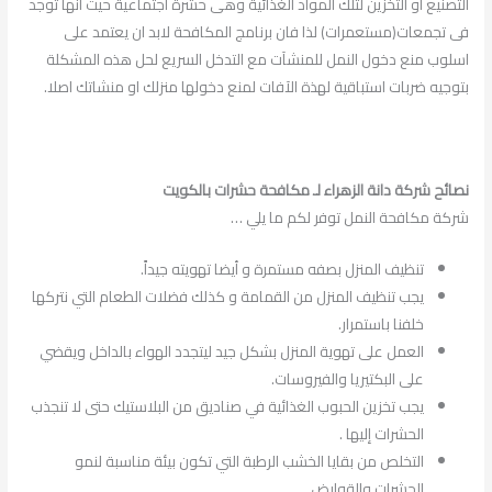
التصنيع او التخزين لتلك المواد الغذائية وهى حشرة اجتماعية حيث انها توجد
فى تجمعات(مستعمرات) لذا فان برنامج المكافحة لابد ان يعتمد على
اسلوب منع دخول النمل للمنشآت مع التدخل السريع لحل هذه المشكلة
بتوجيه ضربات استباقية لهذة الآفات لمنع دخولها منزلك او منشاتك اصلا.
نصائح شركة دانة الزهراء لـ مكافحة حشرات بالكويت
شركة مكافحة النمل توفر لكم ما يلي …
تنظيف المنزل بصفه مستمرة و أيضا تهويته جيداً.
يجب تنظيف المنزل من القمامة و كذلك فضلات الطعام التي نتركها
خلفنا باستمرار.
العمل على تهوية المنزل بشكل جيد ليتجدد الهواء بالداخل ويقضي
على البكتيريا والفيروسات.
يجب تخزين الحبوب الغذائية في صناديق من البلاستيك حتى لا تنجذب
الحشرات إليها .
التخلص من بقايا الخشب الرطبة التي تكون بيئة مناسبة لنمو
الحشرات والقوارض.