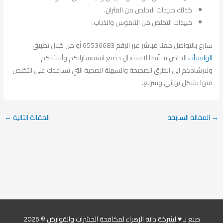
كذلك مبيدات التخلص من الفئران.
مبيدات التخلص من الناموس والذباب.
سارع بالتواصل معنا مباشر عبر الرقم 65536683 أو من خلال تطبيق
الواتسأب
الخاص بنا أيضا لاستقبال جميع استفساراتكم وأسئلتكم
ولارشادكم الى الطرق الصحيحة والسهلة الصحية التي تساعدك على التخلص
منها بشكل نهائي وسريع.
→
المقالة السابقة
المقالة التالية
←
صنع بـ ♥ لشركة دانة الزهراء لمكافحة الحشرات والقوارض © 2026