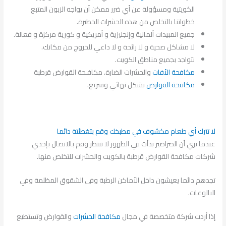
الكويتية ومسؤولة عن أي ضرر ممكن أن يواجه الزبون المتبع
خطواتنا بالتخلص من هذه الحشرات الخطيرة.
جميع المبيدات ألمانية وإنجليزية و أمريكية و كورية مركزة و فعالة.
لا مشاكل صحية و لا رائحة و لا داعي للخروج من مكانك.
نتواجد بجميع مناطق الكويت.
مكافحة الأفات
والحشرات الضارة. مكافـحة القوارض قرطبة
مكافحة القوارض
بشكل نهائي وسريع.
لا تترك أي طعام مكشوف في مطبخك وقم بتغطئتة دائما
عندما تري أن الصراصير بدأت في الظهور لا تنتظر وقم بالاتصال بإحدي
شركات مكافحة القوارض قرطبة بالكويت والحشرات للتخلص منها.
تجدهم دائما يعيشون داخل الأماكن الرطبة وفى الشقوق المظلمة وفي
البالوعات.
إذا أردت شركة متخصصة في مجال
مكافحة الحشرات
والقوارض وتستطيع