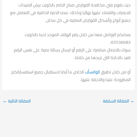
حيث يقوم فني مكافحة القوارض صباح الناصر بالكويت برش المبيدات
للحشرات والقضاء عليها نهائيا وكذلك عنده الخبرة الكافية في التعامل مع
جميع أنواع وأشكال القوارض المنزلية في كل مكان.
يمكنكم التواصل معنا من خلال رقم الهاتف الموحد لدينا بالكويت
65536683،
سواء بالاتصال مباشرة على الرقم أو ارسال رسالة نصية على نفس الرقم
تفيد بالحاجة التي تريدها من خلالنا.
أو من خلال تطبيق
الواتسأب
الخاص بنا أيضا لاستقبال جميع استفساراتكم
المطروحة علينا والاجابة عليها.
→
المقالة السابقة
المقالة التالية
←