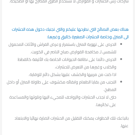
شركات رش الحشرات و القوارض لا تستخدم الطرق المصرح بها أو الصحيحة.
هناك بعض النصائح التي نطرحها عليكم والتي تجنبك دخول هذه الحشرات
الى المنزل وخاصة الحشرات الصغيرة كالبق وغيرها:
الحرص على تهوية المنزل باستمرار وعرض الفراش والأثاث المحمول
للشمس لـ مكافحة القوارض صباح الناصر في الكويت.
الحرص دائما على نظافة الحيوانات الخاصة بك الأليفة كالقطط
والكلاب وغيرها من التعرض للحشرات،
اذا كنت من مربيها والكشف عليها بشكل دائم للوقاية.
التجنب من بقايا الطعام وابقائه مكشوف على طاولة المنزل أو داخل
المطبخ،
حتى لا تجذب الحشرات والزواحف للمجيء اليها وتلوثها والمساعدة
على تكاثرها.
باتباعك تلك الخطوات يمكنك التقليل من الحشرات الضارة نهائيا والابتعاد
عنها.