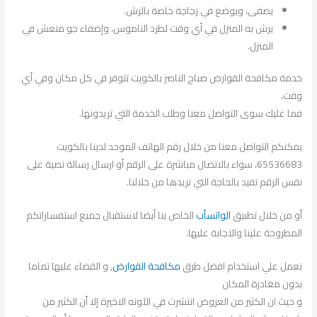
يصفى، ويوضع في زجاجة خاصة بالرش.
يرش به المنزل في أي وقت لطرد الناموس، وإضفاء جو منعش في
المنزل.
خدمة مكافحة القوارض صباح الناصر بالكويت تتوفر في كل مكان وفي أي
وقت،
فما عليك سوى التواصل معنا وطلب الخدمة التي تريدونها.
يمكنكم التواصل معنا من خلال رقم الهاتف الموحد لدينا بالكويت
65536683، سواء بالاتصال مباشرة على الرقم أو ارسال رسالة نصية على
نفس الرقم تفيد بالحاجة التي تريدها من خلالنا.
أو من خلال تطبيق
الواتسأب
الخاص بنا أيضا لاستقبال جميع استفساراتكم
المطروحة علينا والاجابة عليها.
نعمل علي استخدام افضل طرق
مكافحة القوارض
, و القضاء عليها تماما
بدون مغادرة المكان
و حيث ان الكثير من العروض انتشرت في الآونه الاخيرة إلا أن الكثير من