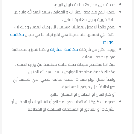
خدمة على مدار 24 ساعة طوال اليوم.
نضمن لكم مكافحة الحشرات و القوارض سعد العبدالله وابادتها
ابادة فورية بدون مغادرة المنزل .
نقدم دائماً الافضل لعملائنا ونسعي الي رضاء العميل وذلك لان
الثقة التي نكسبها عند عميلنا هي اكبر نجاح لنا في مجال
مكافحة
القوارض.
يوجد الكثير من شركات
مكافحة الحشرات
ولكننا نتميز بالمصداقية
ونهتم بصحة العملاء،
حيث اننا نستخدم مبيدات صحة عامة معتمدة من وزارة الصحة .
وكذلك خدمة مكافحة القوارض سعد العبدالله للمنازل.
وايضاً افضل انواع مبيدات الصحة العامة الاصلي الذي لايسبب أي
ضرر اطلاقاً علي مرضي الحساسية،
أو كبار السن أو الاطفال او الانسان البالغ.
خصومات كبيرة للتعاقدات مع المصانع أو الشاليهات أو المخازن أو
الشركات أو الفنادق أو المنتجعات السياحية أو المطاعم .