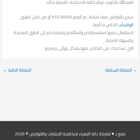
العبدالله بالكويت توفر كافة الاحتياجات اللازمة بذلك.
سارع بالتواصل معنا مباشر عبر الرقم 65536683 أو من خلال تطبيق
الواتسأب
الخاص بنا أيضا،
لاستقبال جميع استفساراتكم وأسئلتكم ولارشادكم الى الطرق الصحيحة
والسهلة الصحية،
التي تساعدك على التخلص منها بشكل نهائي وسريع.
→
المقالة السابقة
المقالة التالية
←
صنع بـ ♥ لشركة دانة الزهراء لمكافحة الحشرات والقوارض © 2026