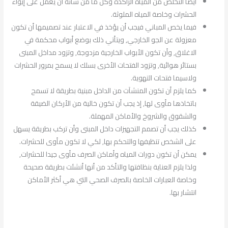
أيضا التخلص من المياه الراكدة وكل ما من شأنه أن يعمل على إيواء
الحشرات وخاصة المياه الملوثة.
فيما يخص المباني فيجب أن يؤخذ في الاعتبار عند تصميمها أن تكون
معزولة عن الجو الخارجي, ويتأتي ذلك بوضع أبواب محكمة في
الاغلاق, وأن تكون الأبواب الخارجية مزدوجة, وتزود مداخل المبنى
بستائر هوائية, وتزود الفتحات الأخرى بسلك لا يسمح بمرور الحشرات
ولاسيما فتحات التهوية.
كما يلزم أن تكون المنشآت من الداخل مبنية بطريقة لا تسمح
باتخاذها مأوى لها, إذ يجب أن تكون خالية من الأركان الضيقة
والشقوق والشروخ والأماكن المهملة.
كذلك يجب أن تصمم التجهيزات داخل المبنى وأن تركب بطريقة يسهل
على الشخص تنظيفها والتحكم بها, لكي لا تكون مأوى للحشرات.
يمكن أن تكون دورات المياه وأماكن الصرف مأوى جيدا للحشرات,
ولذا يلزم العناية بنظافتها والتأكد من أنها أنشئت بطريقة صحيحة
وخاصة العبارات الخاصة بالصرف الصحي التي هي أكثر الأماكن
انتشار بها.