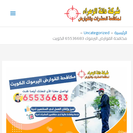
خطي
القائم
لى
الرئيس
لمحتوى
الرئيسية
Uncategorized
مكافحة القوارض اليرموك 65536683 الكويت