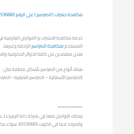
مكافحة حشرات ( الصراصير ) على الرقم 65536683 في الكويت
خدمة مكافحة
ا
لحشرات و القوارض العارضية في
المستخدم
لمكافحة الصراصير
الزاحفة وغيرها،
فنحن معتمدين من كافة الدوائر الحكومية وال
هناك أنواع من الصراصير بأشكال مختلفة مثل :
(الصراصير الأسترالية – الصراصير الشرقية– الصراص
**************
يمكنك التواصل معنا في شركة دانة الزهراء لـ 
والموحد لدينا في الكويت 65536683، سواء مكالمة مباشرة أو رسالة نصية.