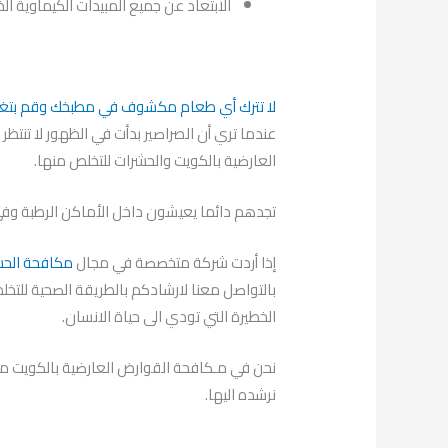
الابتعاد عن جميع المبيدات الكيماوية ال
لا تترك أي طعام مكشوف في مطبخك وقم بتغطئ
عندما تري أن الصراصير بدأت في الظهور لا تنت
العارضية بالكويت والحشرات للتخلص منها.
تجدهم دائما يعيشون داخل الأماكن الرطبة وف
إذا أردت شركة متخصصة في مجال
مكافحة الحش
بالتواصل معنا لارشادكم بالطريقة الصحية للتخل
الخطيرة التي تودي الى حياة الانسان.
نحن في مـكافحة القوارض العارضية بالكويت م
نرشده اليها.