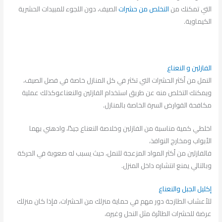
التي تمكنك من
التخلص من حشرات
الصيف، دون اللجوء للمبيدات الحشرية
الكيماوية.
الفازلين و النعناع
النمل من أكثر الحشرات التي تكثر في كل المنازل خاصة في فصل الصيف،
ويمكنك التخلص منه عن طريق استخدام الفازلين والنعناعوكذلك عملية
مكافحة القوارض السرة الخاصة بالمنازل.
اخلطي كمية مناسبة من الفازلين وخلاصة النعناع جيدًا، وادهني بهما
الأبواب ومخارج النوافذ،
فالفازلين من أكثر المواد المزعجة للنمل، حيث يسبب له صعوبة في الحركة
وبالتالي يمنع انتشاره داخل المنزل.
إكليل الجبل والنعناع
للأعشاب الطازجة دور مهم في حماية منزلك من الحشرات، فإذا كان منزلك
عرضة للحشرات الطائرة مثل النحل وغيره،