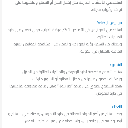
استخدمي الأعشاب الطازجة مثل إكليل الجبل أو النعناع وعلقيهما على
نوافذ وأبواب منزلك.
فوانيس الإضاءة
استخدمي الفوانيس في الأماكن الأكثر عرضة للذباب، فهي تعمل على طرد
الحشرات الطائرة،
وكذلك من السهل رؤية القوارض والعمل على مكافحة القوارض السرة
الخاصة بالمنازل في الكويت.
الشموع
هناك شموع مخصصة لطرد البعوض والحشرات الطائرة من المنزل،
ويمكنك الحصول عليها من محال العطارة أو السوبر ماركت.
هذه الشموع تحتوي على مادة “جيرانيول” وهي مادة معروفة بفاعليتها
في طرد البعوض.
النعناع
يعد النعناع من أكثر المواد الفعالة في طرد الناموس، يمكنك غلي النعناع و
أيضا وضعه في زجاجة رش، واستخدامه في منزلك لطرد الناموس.