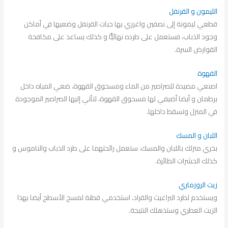
الليمون و القرنفل
قطعي ليمونة إلى نصفين واغرزي بها حبات القرنفل وضعيها في أماكن
وجود الذباب، فستعمل على طرده نهائيًّا و كذلك يساعد على مكافحة
القوارض السرة.
القهوة
اصنعي مصيدة للصراصير من الماء ومسحوق القهوة، ضعي المياه داخل
برطمان و أيضا أضيفي لها مسحوق القهوة، لتأتي إليها الصراصير الموجودة
في المنزل وتسقط داخلها.
اللبان و المسك
بخري منزلك باللبان والمسك، ستعمل رائحتهما على طرد الذباب والناموس و
كذلك الحشرات الطائرة.
زيت الروزماري
ويستخدم لطرد البراغيث والقراد، استخدمي قطنة لمسح الأسطح أيضا بهذا
الزيت العطري وستذهلك النتيجة.