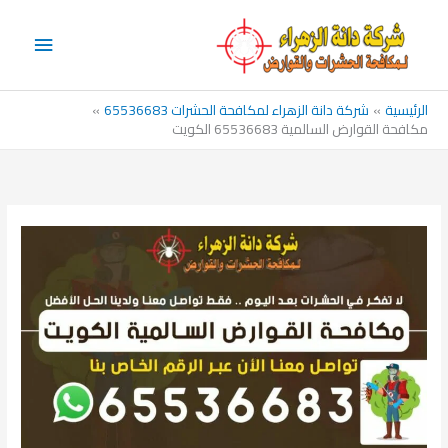
خطي
القائم
لى
الرئيس
لمحتوى
الرئيسية
شركة دانة الزهراء لمكافحة الحشرات 65536683
مكافحة القوارض السالمية 65536683 الكويت