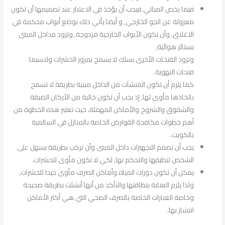
فيما يخص المباني فيجب أن يؤخذ في الاعتبار عند تصميمها أن تكون
معزولة عن الجو الخارجي, و أيضا يأتي ذلك بوضع أبواب محكمة في
الاغلاق, وأن تكون الأبواب الخارجية مزدوجة, وتزود مداخل المبنى
بستائر هوائية,
وتزود الفتحات الأخرى بسلك لا يسمح بمرور الحشرات ولاسيما
فتحات التهوية.
كما يلزم أن تكون المنشآت من الداخل مبنية بطريقة لا تسمح
باتخاذها مأوى لها, إذ يجب أن تكون خالية من الأركان الضيقة
والشقوق والشروخ والأماكن المهملة، حيث تعتبر هذه الخطوة من
أهم خطوات مكافحة القوارض الخاصة بالمنازل في السالمية
بالكويت.
يجب أن تصمم التجهيزات داخل المبنى وأن تركب بطريقة يسهل على
الشخص تنظيفها والتحكم بها, لكي لا تكون مأوى للحشرات.
يمكن أن تكون دورات المياه وأماكن الصرف مأوى جيدا للحشرات,
ولذا يلزم العناية بنظافتها والتأكد من أنها أنشئت بطريقة صحيحة
وخاصة العبارات الخاصة بالصرف الصحي التي هي أكثر الأماكن
انتشار بها.