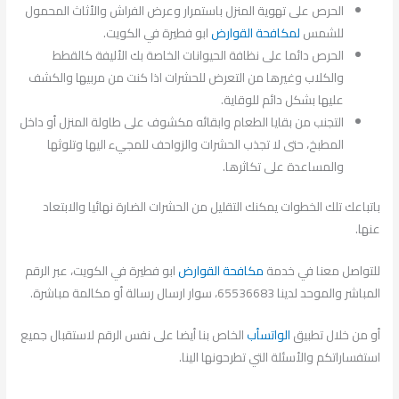
الحرص على تهوية المنزل باستمرار وعرض الفراش والأثاث المحمول
للشمس
لمكافحة القوارض
ابو فطيرة في الكويت.
الحرص دائما على نظافة الحيوانات الخاصة بك الأليفة كالقطط
والكلاب وغيرها من التعرض للحشرات اذا كنت من مربيها والكشف
عليها بشكل دائم للوقاية.
التجنب من بقايا الطعام وابقائه مكشوف على طاولة المنزل أو داخل
المطبخ، حتى لا تجذب الحشرات والزواحف للمجيء اليها وتلوثها
والمساعدة على تكاثرها.
باتباعك تلك الخطوات يمكنك التقليل من الحشرات الضارة نهائيا والابتعاد
عنها.
للتواصل معنا في خدمة
مكافحة القوارض
ابو فطيرة في الكويت، عبر الرقم
المباشر والموحد لدينا 65536683، سوار ارسال رسالة أو مكالمة مباشرة.
أو من خلال تطبيق
الواتسأب
الخاص بنا أيضا على نفس الرقم لاستقبال جميع
استفساراتكم والأسئلة التي تطرحونها الينا.