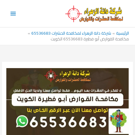
خطي
القائم
لى
الرئيس
لمحتوى
الرئيسية
شركة دانة الزهراء لمكافحة الحشرات 65536683
مكافحة القوارض أبو فطيرة 65536683 الكويت