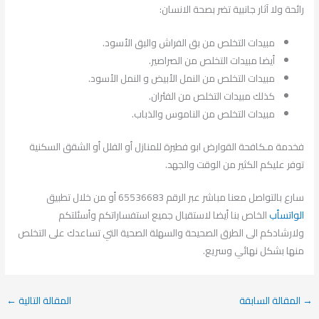
رائحة ولا آثار جانبية تضر بصحة الانسان:
مبيدات التخلص من بق الفراش والبق الأسود.
أيضا مبيدات التخلص من الصراصير.
مبيدات التخلص من النمل الأبيض و النمل الأسود.
كذلك مبيدات التخلص من الفئران.
مبيدات التخلص من الناموس والذباب.
فخدمة مـكافحة القوارض ابو فطيرة للمنازل أو الفلل أو الشقق السكنية
توفر عليكم الكثير من الوقت والجهد.
سارع بالتواصل معنا مباشر عبر الرقم 65536683 أو من خلال تطبيق
الواتسأب
الخاص بنا أيضا لاستقبال جميع استفساراتكم وأسئلتكم
ولارشادكم الى الطرق الصحيحة والسهلة الصحية التي تساعدك على التخلص
منها بشكل نهائي وسريع.
→
المقالة السابقة
المقالة التالية
←