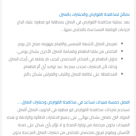
نصائح لمكافحة القوارض والحشرات بالمنزل
بعد عملية مكافحة القوارض في المنزل بمنطقة ابو فطيرة عليك اتباع
اجراءات الوقاية المساعدة بالتخلص منها…
تعريض المنزل لأشعة الشمس والقيام بتهويته صباح كل يوم.
التخلص من بقايا الطعام وقمامة المنزل الأخرى بشكل يومي.
تناول الطعام في المكان المخصص لتجنب نثر بقاياه في أرجاء المنزل
وذلك لأن الحشرات تنجذب بسرعة عند تواجد أي أثر للطعام.
المحافظة على نظافة المنزل والثياب والفراش بشكل دائم.
افضل خمسة مبيدات تساعد في مكافحة القوارض وحشرات المنزل …
تسخدم شركات مكافحة القوارض ابو فطيرة في الكويت المنزل أفضل
المواد التي تقضي بشكل نهائي على جميع الحشرات الطائرة والزاحفة و هذه
الميبدات تكون مرخصة من وزارة الصحة و لا تؤثر بأي شكل على صحة
الأنسان ويقوم فريق متخصص للتخلص من حشرات المنزل المزعجة بدون