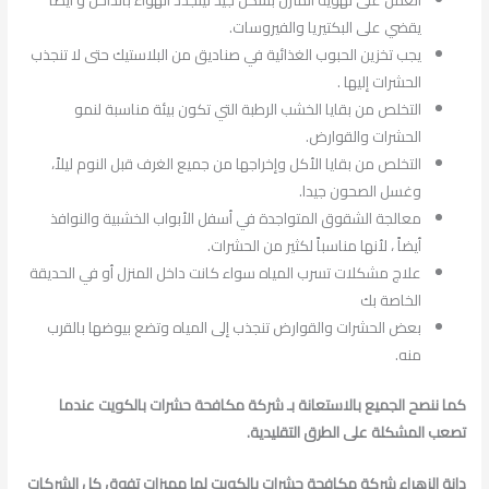
العمل على تهوية المنزل بشكل جيد ليتجدد الهواء بالداخل و أيضا
يقضي على البكتيريا والفيروسات.
يجب تخزين الحبوب الغذائية في صناديق من البلاستيك حتى لا تنجذب
الحشرات إليها .
التخلص من بقايا الخشب الرطبة التي تكون بيئة مناسبة لنمو
الحشرات والقوارض.
التخلص من بقايا الأكل وإخراجها من جميع الغرف قبل النوم ليلاً،
وغسل الصحون جيدا.
معالجة الشقوق المتواجدة في أسفل الأبواب الخشبية والنوافذ
أيضاً ، لأنها مناسباً لكثير من الحشرات.
علاج مشكلات تسرب المياه سواء كانت داخل المنزل أو في الحديقة
الخاصة بك
بعض الحشرات والقوارض تنجذب إلى المياه وتضع بيوضها بالقرب
منه.
كما ننصح الجميع بالاستعانة بـ شركة مكافحة حشرات بالكويت عندما
تصعب المشكلة على الطرق التقليدية.
دانة الزهراء شركة مكافحة حشرات بالكويت لها مميزات تفوق كل الشركات