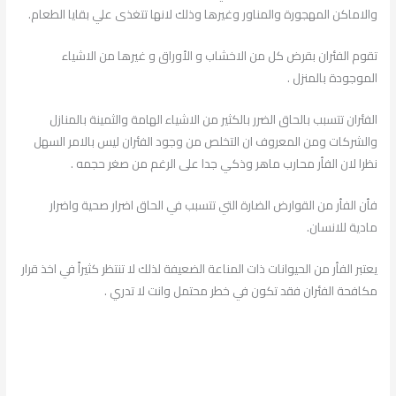
والاماكن المهجورة والمناور وغيرها وذلك لانها تتغذى علي بقايا الطعام.
تقوم الفئران بقرض كل من الاخشاب و الأوراق و غيرها من الاشياء
الموجودة بالمنزل .
الفئران تتسبب بالحاق الضرر بالكثير من الاشياء الهامة والثمينة بالمنازل
والشركات ومن المعروف ان التخلص من وجود الفئران ليس بالامر السهل
نظرا لان الفأر محارب ماهر وذكي جدا على الرغم من صغر حجمه .
فأن الفأر من القوارض الضارة التي تتسبب في الحاق اضرار صحية واضرار
مادية للانسان.
يعتبر الفأر من الحيوانات ذات المناعة الضعيفة لذلك لا تنتظر كثيراً في اخذ قرار
مكافحة الفئران فقد تكون في خطر محتمل وانت لا تدري .