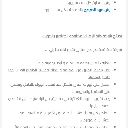
رش المطبخ كل ست شهور.
رش مبيد الصرصير
بالحمامات كل ست شهور.
نصائح شركة دانة الزهراء لمكافحة الصراصير بالكويت
شركة مكافحة صراصير المنازل تقدم لكم ما يلي …
تنظيف المنزل بصفه مستمرة و أيضا تهويته جيداً.
يجب تنظيف المنزل من القمامة و كذلك فضلات الطعام التي نتركها
خلفنا باستمرار.
العمل على تهوية المنزل بشكل جيد ليتجدد الهواء بالداخل ويقضي
على البكتيريا والفيروسات.
يجب تخزين الحبوب الغذائية في صناديق من البلاستيك حتى لا تنجذب
الحشرات إليها .
التخلص من بقايا الخشب الرطبة التي تكون بيئة مناسبة لنمو
الحشرات والقوارض.
التخلص من بقايا الأكل وإخراجها من جميع الغرف قبل النوم ليلاً،