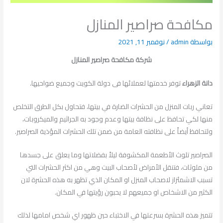
مكافحة صراصير المنازل
بواسطة
admin
/
نوفمبر 11, 2021
شركة مكافحة صراصير المنازل
دانة الزهراء
توفر خدمتها لعملائها فى دولة الكويت وجميع ضواحيها.
تعاني ربات المنزل من الحشرات الضارة في بيتها، فتحاول بكل الطرق التخلص
منها لكي تحافظ على نظافة بيتها وعدم وجود به الجراثيم والميكروبات،
ولتحافظ أيضاً على نظافته العامة من ضمن تلك الحشرات المؤذية الصراصير.
الصراصير تلوث الأطعمة المكشوفة ليلاً بفضلاتها وما يعلق على جسدها
من ملوثات، فتنقل الأمراض لأصحاب البيت وهي من اكثر الحشرات التي
تسبب الاشمئزاز لاصحاب المنزل او المكان الذي تظهر به هذه الحشرة لان
الكثير من الاشخاص او جميعهم لا يحبون رؤيتها في المكان.
تتميز هذه الحشرة بسرعتها في الاختباء حين ظهور اي شخص امامها لذلك