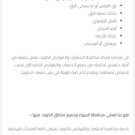
بق الفراش أو ما يسمى البق.
كذلك حشرة البق.
النمل الزهيوي.
أيضا الجرذان.
كذلك الأرضه.
بريعصي أو أبوبريص.
فى شركتنا شركة مكافحة الـحشرات والـقوارض الكويت نعمل جميعا من
أجلك جاهدين لنخلصك من جميع الـحشرات والـقوارض الضارة التي تسبب
الامراض لمعظمنا ونقدم لكم خبرة طويلة في رش حشرات الـكويت.
فروعنا تغطي محافظة الجهراء وجميع مناطق الكويت منها :-
خدمة مكافحة الحشرات والقوارض بالكويت تشمل كافة المنشأت السكنية