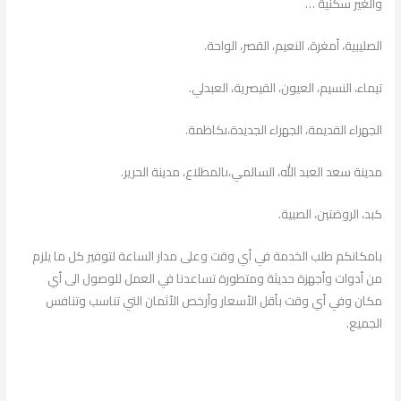
والغير سكنية …
الصليبية، أمغرة، النعيم، القصر، الواحة.
تيماء، النسيم، العيون، القيصرية، العبدلي.
الجهراء القديمة، الجهراء الجديدة،ىكاظمة.
مدينة سعد العبد الله، السالمي،ىالمطلاع، مدينة الحرير.
كبد، الروضتين، الصبية.
بامكانكم طلب الخدمة في أي وقت وعلى مدار الساعة لتوفير كل ما يلزم
من أدوات وأجهزة حديثة ومتطورة تساعدنا في العمل للوصول الى أي
مكان وفي أي وقت بأقل الأسعار وأرخص الأثمان التي تناسب وتنافس
الجميع.