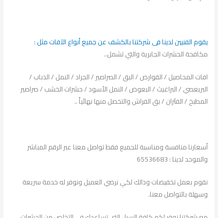
يقوم الفنيين لدينا فى شركتنا بالكشف عن جميع أنواع الآفات مثل :
مكافحة الحشرات الجابرية والتي تشمل..
افات المحاصيل / القوارض / البق / الصراصير / الجراد / النمل / الذباب /
البريعصي / البراغيث / البعوض / النمل الأسود / حشرات الخشب / صراصير
المطبخ / الفئران / بق الفراش والتخصل منها نهائياً ..
أسعارنا منافسة ومناسبة للجميع فقط تواصل معنا عبر الرقم المباشر
والموحد لدينا : 65536683
نقوم بعمل تخفيضات وذالك لكي نرضي العميل ونوفر له خدمة سريعة
وسهلة بالتواصل معنا.
مع شركتنا نوفر لكم كافة السبل التي تساعدك في التخلص من الحشرات