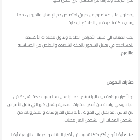
مثل الأريكة وغيرها من الأماكن التي تختبئ فيها.
يحصلون على طعامهم عن طريق امتصاص دم الإنسان والحيوان ، مما
يسبب حكة شديدة في الجلد ثم الإصابة.
يجب الذهاب الي طبيب الأمراض الجلدية وتناول مضادات الأكسدة
للمساعدة في تقليل الشعور بالحكة الشديدة والتخلص من الحساسية
والتورم.
حشرات البعوض
لها أضرار مباشرة حيث انها تمتص دم الإنسان مما يسبب حكة شديدة فى
الجلد وهي واحدة من أخطر الحشرات المعدية بشكل كبير التي تنقل الأمراض
بين الناس ، قد يصل إلى الموت ، لأنه ينقل الفيروسات والميكروبات من
الشخص المصاب الى الشخص الغير مصاب.
هناك أيضًا أنواع أكثر فتكا تتسبب في أضرار للنباتات والحيوانات الزراعية أيضا.