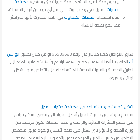
أن يدوم مدة المبيد الحشري لمدة طويلة حتي يستطيع
مكافحة
الحشرات
المنزل حتي يصبح البيت خالي من أي نوع من أنواع الحشرات.
عدم استخدام
المبيدات الكيماوية
في ابادة الحشرات لأنها تضر أكثر
مما تنفع بصحة الانسان.
سارع بالتواصل معنا مباشر عبر الرقم 65536683 أو من خلال تطبيق
الواتس
أب
الخاص بنا أيضا لاستقبال جميع استفساراتكم وأسئلتكم ولارشادكم الى
الطرق الصحيحة والسهلة الصحية التي تساعدك على التخلص منها بشكل
نهائي وسريع.
افضل خمسة مبيدات تساعد في مكافحة حشرات المنزل …
تسخدم شركة رش حشرات المنزل أفضل المواد التي تقضي بشكل نهائي
على جميع الحشرات الطائرة والزاحفة و هذه الميبدات تكون مرخصة من
وزارة الصحة و لا تؤثر بأي شكل على صحة الأنسان ويقوم فريق متخصص
للتخلص من حشرات المنزل المزعجة بدون رائحة ولا آثار جانبية تضر بصحة