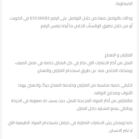
الكيماوية.
وذالك بالتواصل معنا من خلال التواصل على الرقم 65536683 في الكويت،
أو من خلال تطبيق الواتسأب الخاص بنا أيضا بنفس الرقم.
الفازلين و النعناع
النمل من أكثر الحشرات التي تكثر في كل المنازل خاصة في فصل الصيف،
ويمكنك التخلص منه عن طريق استخدام الفازلين والنعناع.
اخلطي كمية مناسبة من الفازلين وخلاصة النعناع جيدًا، وادهني بهما
الأبواب ومخارج النوافذ،
فالفازلين من أكثر المواد المزعجة للنمل، حيث يسبب له صعوبة في الحركة
وبالتالي يمنع انتشاره داخل المنزل.
كما ويمكن رش الحشرات المنزلية في كيفان باستخدام المواد الطبيعية التي
لا تضر الانسان.