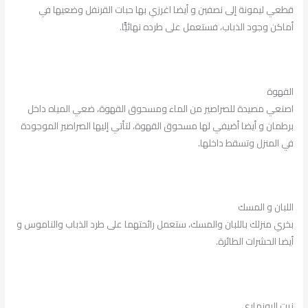
قطعي ليمونة إلى نصفين و أيضا اغرزي بها حبات القرنفل وضعيها في
أماكن وجود الذباب، فستعمل على طرده نهائيًّا.
القهوة
اصنعي مصيدة للصراصير من الماء ومسحوق القهوة، ضعي المياه داخل
برطمان و أيضا أضيفي لها مسحوق القهوة، لتأتي إليها الصراصير الموجودة
في المنزل وتسقط داخلها.
اللبان و المسك
بخري منزلك باللبان والمسك، ستعمل رائحتهما على طرد الذباب والناموس و
أيضا الحشرات الطائرة.
زيت الروزماري