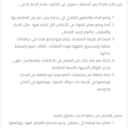
من خلال شركة رش الحشرات سلوى في الكويت نقدم اليكم ما يلي ..
وضع الماء والصابون العادي في زجاجة رش ، ثم رش الصراصير بها.
أيضا وضع بعض المواد في الأماكن التي تنتشر فيها ، مثل: الخيار ،
والليمون ، والثوم وزيت القرنفل.
استخدام طريقة المصيدة ، ويتم فيها وضع الماء في برطمانات
معلبة ومسحوق القهوة لهذه المعلبات ، لتقترب منها وتسقط
داخلها.
كذلك يتم نشر كرات من النفتلين في الحمّامات والمغاسل ؛
فهي
إحدى الروائح الكريهة بالنسبة للصراصير.
خلط ملعقة من بيكربونات الصوديوم مع ملعقة من السكر ،
ووضعها في أوعية ذات حوافّ قصيرة ، ووضعها في أماكن
وجودها.
يمكن التخلص من حشرة الذباب بالطرق الآتية:
قطع حبة ليمونة إلى نصفين ، وغرز مسامير القرنفل فيها ، ووضعها