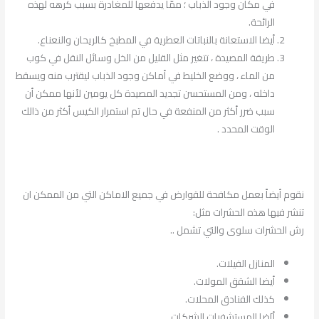
في مكان وجود الذباب ؛
ممّا يدفعها للمغادرة بسبب كرهه لهذه
الرائحة.
أيضا الاستعانة بالنباتات العطرية في المطبخ كالريحان والنعناع.
طريقة المصيدة ، تتغير مثل القليل من الخل وسائل النقل في كوب
من الماء ، ووضع الخليط في أماكن وجود الذباب ليقترب منه ويسقط
داخله ، ومن المستحسن تجديد المصيدة كل يومين لأنها ممكن أن
سبب ضرر أكثر من المنفعة في حال تم استمرار الكيس أكثر من ذالك
الوقت المحدد .
نقوم أيضاً بعمل مكافحة للقوارض في جميع الاماكن التي من الممكن ان
تنشر فيها هذه الحشرات مثل:
رش الحشرات سلوى والتي تشمل ..
المنازل الفيلات.
أيضا الشقق المولات.
كذلك الفنادق المحلات.
أ]ضا المستشفيات الشركات.