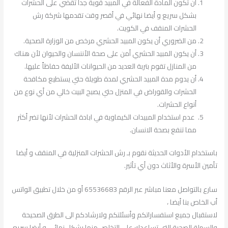
أن تكون المادة الفعالة في المبيد قوية جداً تقضي على الحشرات
بشكل سريع و أيضا نهائي في أقصر وقت تقدمها شركة رش
الحشرات المنقف في الكويت.
من الضروري أن يكون المبيد الحشري مرخص من الوزارة الصحية.
أن يكون المبيد الحشري أمن على صحة الأننسان والحيوان لأن هناك
من المنازل تقوم بتربة العديد من الحيوانات الأليفة حفاظاً عليها.
أن يدوم مدة المبيد الحشري لمدة طويلة حتي يستطيع مكافحة
الحشرات والقوراض في المنزل حتي يصبح البيت خالي من أي نوع من
أنواع الحشرات.
عدم استخدام المبيدات الكيماوية في ابادة الحشرات لأنها تضر أكثر
مما تنفع بصحة الانسان.
باستخدام الأدوات الحديثة نقوم بـ رش الحشرات المنزلية في المنقف و أيضا
تأمين الأسرة والأثاث دون أي تأثير.
سارع بالتواصل معنا مباشر عبر الرقم 65536683 أو من خلال تطبيق الواتس
أب الخاص بنا أيضا ،
لاستقبال جميع استفساراتكم وأسئلتكم ولارشادكم الى الطرق الصحيحة
والسهلة الصحية التي تساعدك على التخلص منها بشكل نهائي و أيضا سريع.