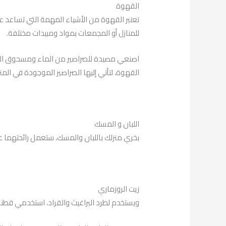
القهوة
تعتبر القهوة من الأشياء المهمة التي تساعد
للمنازل أو المجمعات بمواد ومبيدات مختلفة.
اصنعي مصيدة للصراصير من الماء ومسحوق ا
القهوة، لتأتي إليها الصراصير الموجودة في الم
اللبان و المسك
بخري منزلك باللبان والمسك، ستعمل رائحتهما ع
زيت الروزماري
ويستخدم لطرد البراغيث والقراد، استخدمي قطنة