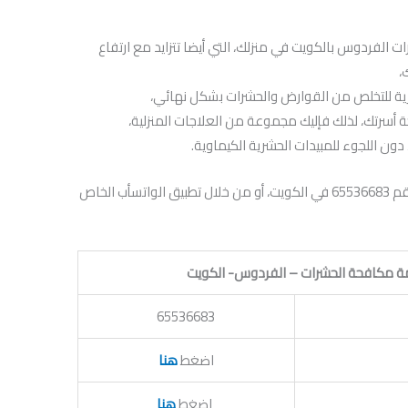
الفردوس بالكويت في منزلك، التي أيضا تتزايد مع ارتفاع
،
رية للتخلص من القوارض والحشرات بشكل نهائي،
 أسرتك، لذلك فإليك مجموعة من العلاجات المنزلية،
ون اللجوء للمبيدات الحشرية الكيماوية.
وذالك بالتواصل معنا من خلال التواصل على الرقم 65536683 في الكويت، أو من خلال تطبيق الواتسأب الخاص
ة مكافحة الحشرات – الفردوس- الكويت
65536683
اضغط
هنا
اضغط
هنا