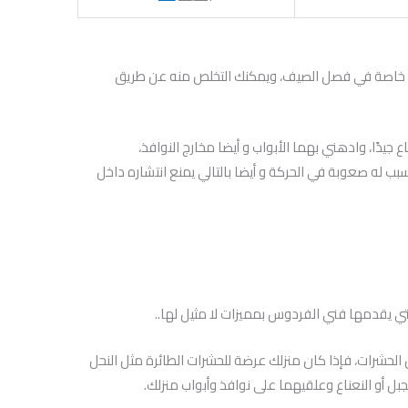
ازل خاصة في فصل الصيف، ويمكنك التخلص منه عن طريق
جيدًا، وادهني بهما الأبواب و أيضا مخارج النوافذ،
سبب له صعوبة في الحركة و أيضا بالتالي يمنع انتشاره داخل
تي يقدمها فني الفردوس بمميزات لا مثيل لها..
لحشرات، فإذا كان منزلك عرضة للحشرات الطائرة مثل النحل
بل أو النعناع وعلقيهما على نوافذ وأبواب منزلك.