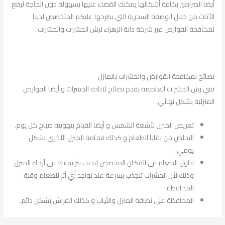
أيضا الصراصير بكافة أشكالها يمكنك القضاء عليها بسهولة دون الحاجة لرفع
الأثاث من خلال الوصفة السحرية التي يطرحها عليكم المتخصص لدينا
لمكافحة القوارض عبر شركة دانة الزهراء لرش الحشرات والحشرات.
نصائح لمكافحة القوارض والحشرات بالمنزل
فني رش الحشرات العاصمة يقدم نصائح لابادة الحشرات و أيضا القوارض
المنزلية بشكل نهائي.
تعريض المنزل لأشعة الشمس و أيضا القيام بتهويته صباح كل يوم.
التخلص من بقايا الطعام و كذلك قمامة المنزل الأخرى بشكل
يومي.
تناول الطعام في المكان المخصص لتجنب نثر بقاياه في أرجاء المنزل
وذلك لأن الحشرات تنجذب بسرعة عند تواجد أي أثر للطعام وقلة
المحافظة.
المحافظة على نظافة المنزل والثياب و كذلك الفراش بشكل دائم.