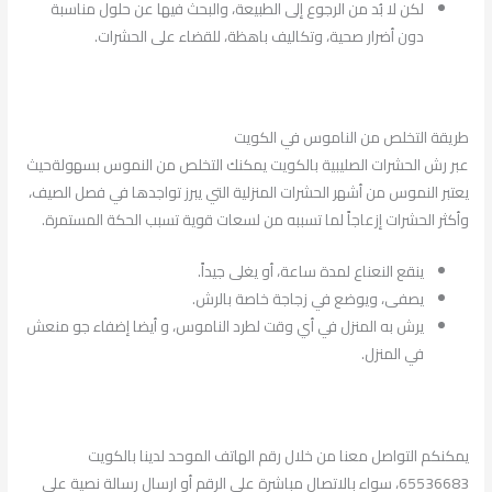
لكن لا بُد من الرجوع إلى الطبيعة، والبحث فيها عن حلول مناسبة
دون أضرار صحية، وتكاليف باهظة، للقضاء على الحشرات.
طريقة التخلص من الناموس في الكويت
عبر رش الحشرات الصليبية بالكويت يمكنك التخلص من النموس بسهولةحيث
يعتبر النموس من أشهر الحشرات المنزلية التي يبرز تواجدها في فصل الصيف،
وأكثر الحشرات إزعاجاً لما تسببه من لسعات قوية تسبب الحكة المستمرة.
ينقع النعناع لمدة ساعة، أو يغلى جيداً.
يصفى، ويوضع في زجاجة خاصة بالرش.
يرش به المنزل في أي وقت لطرد الناموس، و أيضا إضفاء جو منعش
في المنزل.
يمكنكم التواصل معنا من خلال رقم الهاتف الموحد لدينا بالكويت
65536683، سواء بالاتصال مباشرة على الرقم أو ارسال رسالة نصية على