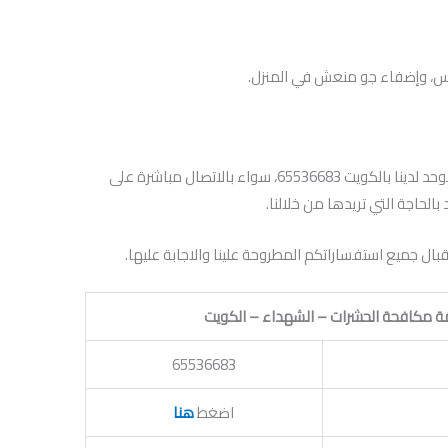
وس، وإضفاء جو منعش في المنزل.
يمكنكم التواصل معنا من خلال رقم الهاتف الموحد لدينا بالكويت 65536683، سواء بالاتصال مباشرة على
الحاجة التي تريدها من خلالنا.
قبال جميع استفساراتكم المطروحة علينا والاجابة عليها.
ة مكافحة الحشرات – الشهداء – الكويت
65536683
اضغط
هنا