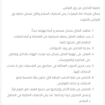
كيفية التخلص من بق الفراش :
نصائح شركة دانة الزهراء لـ رش الحشرات السلام والتي تشمل حشرة بق
الفراش بالكويت
تنظيف المنزل بشكل مستمر و أيضا تهويته جيداً.
يجب تنظيف المنزل بصفه مستمرة من القمامة و أيضا فضلات
الطعام التي نتركها خلفنا.
سرعة التخلص من روث الحيوانات.
العمل على تهوية المنزل بشكل جيد ليتجدد الهواء بالداخل ويقضي
على البكتيريا والفيروسات.
يجب تخزين الحبوب الغذائية في صناديق من البلاستيك حتى لا تنجذب
الحشرات إليها .
التخلص من بقايا الخشب الرطبة التي تكون بيئة مناسبة لنمو
الحشرات و كذلك القوارض .
التخلص من بقايا الأكل وإخراجها من جميع الغرف قبل النوم ليلاً،
وغسل الصحون جيدا، وخاصة عند رش الحشرات المنزلية في المطبخ
بـ السلام.