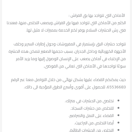
الأماكن التي تتواجد بها بق الفراش :
الكثير من الأماكن التي تتواجد فيها بق الفراش ويصعب التخلص منها، فعندنا
فني رش الحشرات السلام يوفر لكم الخدمة بمميزات لا مثيل لها.
تتواجد حشرات البق بإستمرار في المفروشات وحول إطارات السرير وخلف
الأجهزة الكهربائية وداخل الجدران، بسبب حجمها الصغير تتمكن هذه الحشرة
من الإختباء في أماكن يصعب على الإنسان الوصول إليها وما يزيد الأمر
سوءًا تواجدها في الأماكن التى تعاني من الفوضى.
حيث يمكنكم القضاء عليها بشكل نهائي من خلال التواصل معنا عبر الرقم
65536683، للحصول على أقوى وأسرع الطرق المؤدية الى ذالك.
تخلصي من الحشرات في منزلك.
للتخلص من حشرات السجاد.
القضاء على النمل والصراصير.
أيضا التخلص من البراغيث.
التخلص من الحشرات الطائرة.