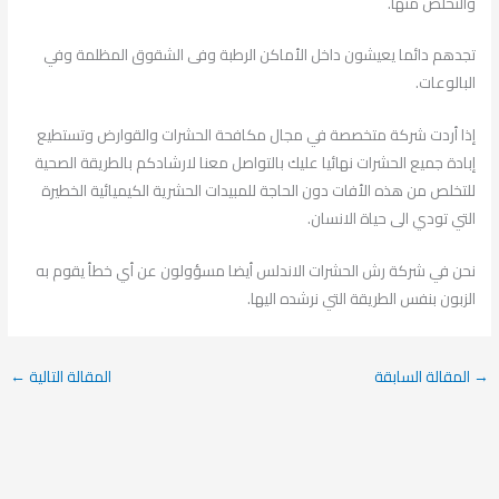
والتخلص منها.
تجدهم دائما يعيشون داخل الأماكن الرطبة وفى الشقوق المظلمة وفي
البالوعات.
إذا أردت شركة متخصصة في مجال مكافحة الحشرات والقوارض وتستطيع
إبادة جميع الحشرات نهائيا عليك بالتواصل معنا لارشادكم بالطريقة الصحية
للتخلص من هذه الأفات دون الحاجة للمبيدات الحشرية الكيميائية الخطيرة
التي تودي الى حياة الانسان.
نحن في شركة رش الحشرات الاندلس أيضا مسؤولون عن أي خطأ يقوم به
الزبون بنفس الطريقة التي نرشده اليها.
→
المقالة السابقة
المقالة التالية
←