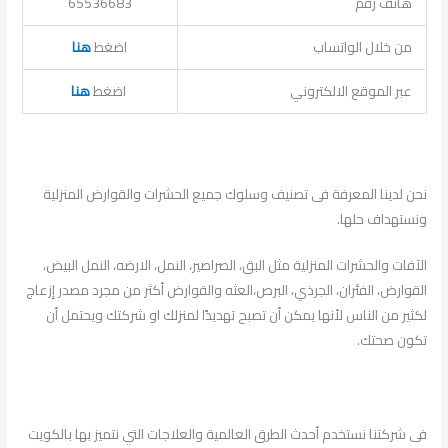
هاتف رقم
65536683
من خلال الواتساب
اضغط
هنا
عبر الموقع الالكتروني
اضغط
هنا
نحن لدينا المعرفة فى تصنيف وسلوك جميع الحشرات والقوارض المنزلية
ونستهداف حلها.
الآفات والحشرات المنزلية مثل البق، الصراصير، النمل، الارضه، النمل البيض،
القوارض، الفئران، الجرذي، البرص،العثه والقوارض أكثر من مجرد مصدر إزعاج
لكثير من الناس لأنها يمكن أن تصبح تهديدًا لمنزلك او شركتك ويحتمل أن
تكون صحتك.
فى شركتنا نستخدم أحدث الطرق العالمية والعلاجات التي نتميز بها بالكويت