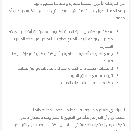
عن الشركات الأخرى، خدمتنا متميزة و كفالتنا مشهود لها.
بامكانكم الحصول على خدمة رش الحشرات في الاندلس بالكويت وطلب أي
خدمة…
شركة مرخصة من وزارة الصحة الكويتية ومسؤولة أيضا عن أي ضرر
ممكن أن يواجه الزبون المتبع خطواتنا بالتخلص من هذه الحشرات
الخطيرة.
جميع المبيدات ألمانية وإنجليزية و أمريكية و كورية مركزة و أيضا
فعالة.
لا مشاكل صحية و لا رائحة و أيضا لا داعي للخروج من مكانك.
نتواجد بجميع مناطق الكويت.
مكافحة الأفات والحشرات الضارة.
لا تترك أي طعام مكشوف في مطبخك وقم بتغطئتة دائما
عندما تري أن الصراصير بدأت في الظهور لا تنتظر وقم بالاتصال بإحدي
شركات رش الحشرات المنزلية في الاندلس وكذلك القضاء على القوارض