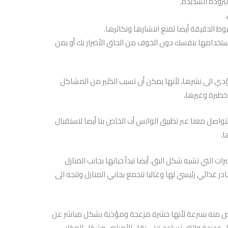
لبرودة الشديدة.
ط الدقيقة أيضا لمنع انتشارها وتكاثرها.
تخدامها بنفسك دون الخوف من الحاق الأضرار بك أو بمن
دي الى نشرها، لأنها يمكن أن تسبب الكثير من المشاكل
طيرة وغيرها،
م 65536683، أو من خلال التواصل معنا عبر تطبيق الواتس أب الخاص بنا أيضا لاستقبال
ا.
التي تشبه شكل البق، أيضا تبدأ حياتها بجانب المنازل
ر غذائي رئيسي لها وغالبا تتجمع بجاني المنازل وتتجه الى
ص منه بسرعة لأنها حشرة مزعجة ومؤذية بشكل مباشر عن
كل عديدة والتي تساعد على نقل الأمراض وشكل المكان