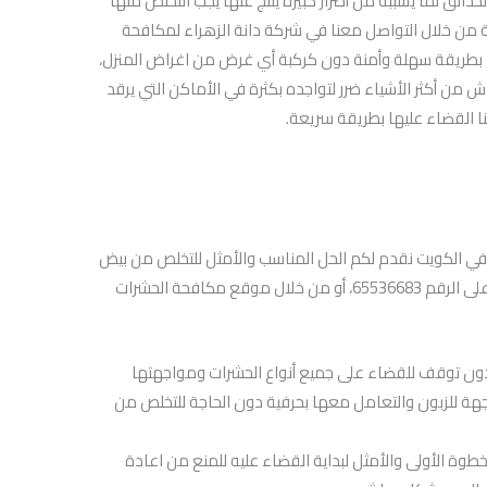
حدائق لما يسببه من أضرار كبيرة ينتج عنها يجب التخلص منها
ة من خلال التواصل معنا في شركة دانة الزهراء لمكافحة
ي الكويت عبر الرقم 65536683، لحلها بطريقة سهلة وأمنة دون كركبة أي غرض من اغراض المنزل،
 من أكثر الأشياء ضرر لتواجده بكثرة في الأماكن التي يرقد
ا القضاء عليها بطريقة سريعة.
في الكويت نقدم لكم الحل المناسب والأمثل للتخلص من بيض
البق نهائيا وبشكل سريع وذالك بالتواصل معنا على الرقم 65536683، أو من خلال موقع مكافحة الحشرات
دون توقف للقضاء على جميع أنواع الحشرات ومواجهتها
جهة للزبون والتعامل معها بحرفية دون الحاجة للتخلص من
طوة الأولى والأمثل لبداية القضاء عليه للمنع من اعادة