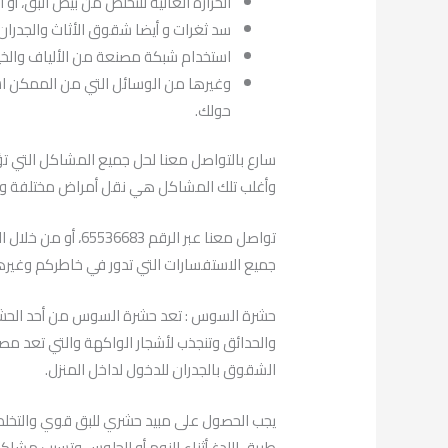
الحرارة العالية للتخلص من بيض البق، أو ا
سد ثغرات و أيضا شقوق الأثاث والجدران.
استخدام شبكة مصنعة من الألياف والخيو
وغيرها من الوسائل التي من الممكن اس
حولك.
سارع بالتواصل معنا لحل جميع المشاكل التي تؤ
وأغلب تلك المشاكل هي نقل أمراض مختلفة وخ
تواصل معنا عبر الرق
جميع الاستفسارات التي تدور في خاطركم وغيره
حشرة السوس : تعد حشرة السوس من أحد الحشرات 
والحدائق وتنجذب لأشجار الواكهة والتي تعد مصاد
الشقوق بالجدران للدخول لداخل المنزل.
يجب الحصول على مبيد حشري للبق قوي والتخل
طريق اللدغ أثناء النوم أو الجلوس وتسبب مشا