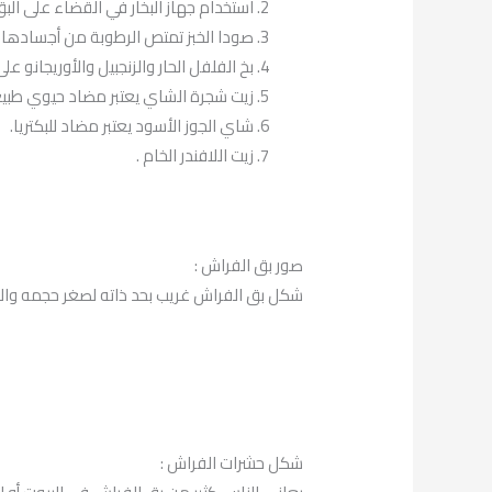
استخدام جهاز البخار في القضاء على البق
صودا الخبز تمتص الرطوبة من أجسادها.
بخ الفلفل الحار والزنجبيل والأوريجانو على
زيت شجرة الشاي يعتبر مضاد حيوي طبي
شاي الجوز الأسود يعتبر مضاد للبكتريا.
زيت اللافندر الخام .
صور بق الفراش :
شكل بق الفراش غريب بحد ذاته لصغر حجمه والأضر
شكل حشرات الفراش :