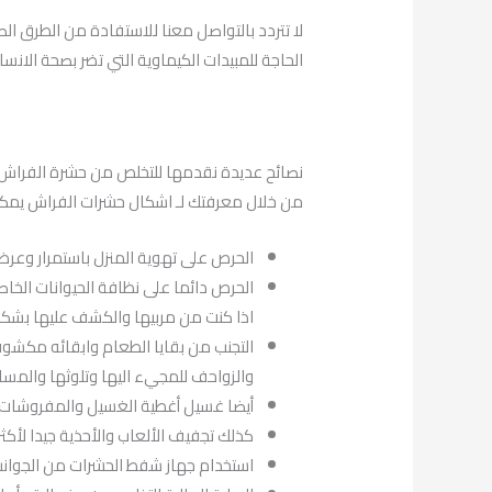
لا تتردد بالتواصل معنا للاستفادة من الطرق ا
الحاجة للمبيدات الكيماوية التي تضر بصحة الانسا
نصائح عديدة نقدمها للتخلص من حشرة الفراش 
من خلال معرفتك لـ اشكال حشرات الفراش يمكن
الحرص على تهوية المنزل باستمرار وعر
الحرص دائما على نظافة الحيوانات الخا
اذا كنت من مربيها والكشف عليها بشكل 
التجنب من بقايا الطعام وابقائه مكشوف
والزواحف للمجيء اليها وتلوثها والمسا
أيضا غسيل أغطية الغسيل والمفروشات والستائر ب
كذلك تجفيف الألعاب والأحذية جيدا لأك
استخدام جهاز شفط الحشرات من الجوان