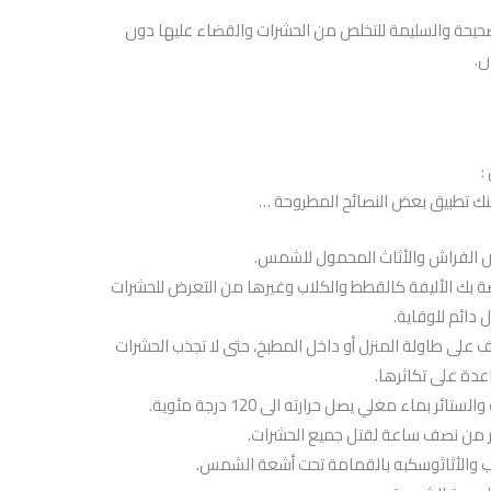
لصحيحة والسليمة للتخلص من الحشرات والقضاء عليها دون
ن.
:
ك تطبيق بعض النصائح المطروحة …
ض الفراش والأثاث المحمول للشمس.
صة بك الأليفة كالقطط والكلاب وغيرها من التعرض للحشرات
دائم للوقاية.
 على طاولة المنزل أو داخل المطبخ، حتى لا تجذب الحشرات
عدة على تكاثرها.
ماء مغلي يصل حرارته الى 120 درجة مئوية.
ثر من نصف ساعة لقتل جميع الحشرات.
ب والأثاثوسكبه بالقمامة تحت أشعة الشمس.